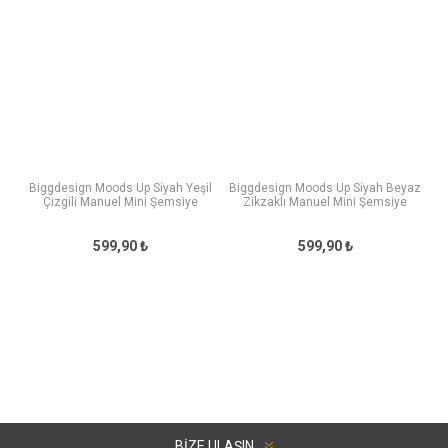
Biggdesign Moods Up Siyah Yeşil
Biggdesign Moods Up Siyah Beyaz
Çizgili Manuel Mini Şemsiye
Zikzaklı Manuel Mini Şemsiye
599,90 ₺
599,90 ₺
BIZE ULAŞIN