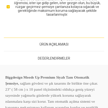
öğrencisi, ister işe gidip gelen, ister gezgin olun, bu büyük,
rüzgar geçirmez şemsiye çantanıza kolayca sığacak ve
gerektiğinde maksimum koruma sağlayacak şekilde
tasarlanmıştır.
ÜRÜN AÇIKLAMASI
DEĞERLENDIRMELER
Biggdesign Moods Up Premium Siyah Tam Otomatik
Şemsiye,
sağlam gövdesi ve şık tasarımı ile birlikte öne çıkar.
23" ( 58 cm ) x 10 panel ölçüsündeki oldukça geniş yüzeyi
sayesinde yağmurlu günlerde yüksek koruma sağlayarak
ıslanmalara karşı sizi korur. Tam otomatik açılma sistemi ve
kapanma mekanizması kullanım açısından konfor ve pratiklik