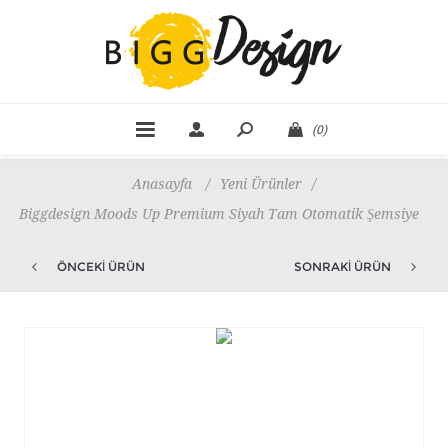
(0)
Anasayfa
/
Yeni Ürünler
/
Biggdesign Moods Up Premium Siyah Tam Otomatik Şemsiye
ÖNCEKI ÜRÜN
SONRAKI ÜRÜN