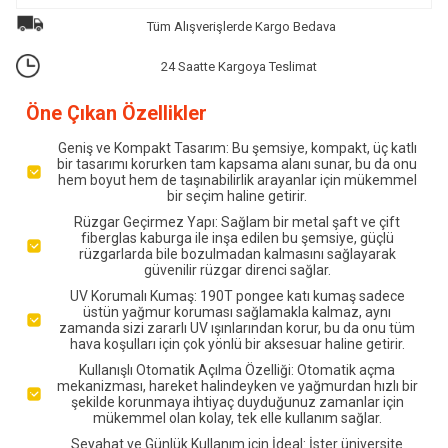
Tüm Alışverişlerde Kargo Bedava
24 Saatte Kargoya Teslimat
Öne Çıkan Özellikler
Geniş ve Kompakt Tasarım: Bu şemsiye, kompakt, üç katlı
bir tasarımı korurken tam kapsama alanı sunar, bu da onu
hem boyut hem de taşınabilirlik arayanlar için mükemmel
bir seçim haline getirir.
Rüzgar Geçirmez Yapı: Sağlam bir metal şaft ve çift
fiberglas kaburga ile inşa edilen bu şemsiye, güçlü
rüzgarlarda bile bozulmadan kalmasını sağlayarak
güvenilir rüzgar direnci sağlar.
UV Korumalı Kumaş: 190T pongee katı kumaş sadece
üstün yağmur koruması sağlamakla kalmaz, aynı
zamanda sizi zararlı UV ışınlarından korur, bu da onu tüm
hava koşulları için çok yönlü bir aksesuar haline getirir.
Kullanışlı Otomatik Açılma Özelliği: Otomatik açma
mekanizması, hareket halindeyken ve yağmurdan hızlı bir
şekilde korunmaya ihtiyaç duyduğunuz zamanlar için
mükemmel olan kolay, tek elle kullanım sağlar.
Seyahat ve Günlük Kullanım için İdeal: İster üniversite