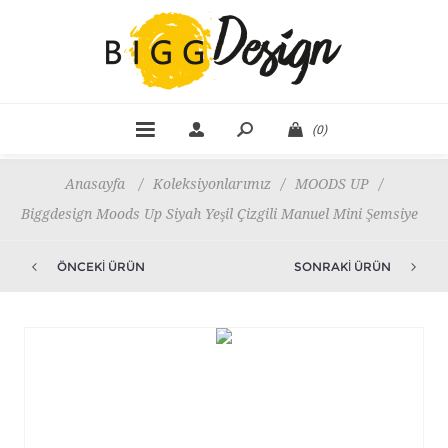
(0)
Anasayfa
/
Koleksiyonlarımız
/
MOODS UP
/
Biggdesign Moods Up Siyah Yeşil Çizgili Manuel Mini Şemsiye
ÖNCEKI ÜRÜN
SONRAKI ÜRÜN