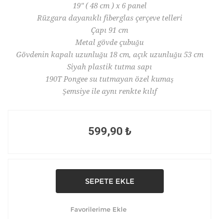
19" ( 48 cm ) x 6 panel
Rüzgara dayanıklı fiberglas çerçeve telleri
Çapı 91 cm
Metal gövde çubuğu
Gövdenin kapalı uzunluğu 18 cm, açık uzunluğu 53 cm
Siyah plastik tutma sapı
190T Pongee su tutmayan özel kumaş
Şemsiye ile aynı renkte kılıf
599,90 ₺