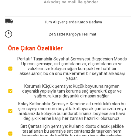
Tüm Alışverişlerde Kargo Bedava
24 Saatte Kargoya Teslimat
Öne Çıkan Özellikler
Portatif Taşınabilir Seyahat Şemsiyesi: Biggdesign Moods
Up mini şemsiye, sırt çantalarınıza, el çantalarınıza ve
valizlerinize kolayca sığan kompakt ve hafif bir
aksesuardır, bu da onu mükemmel bir seyahat arkadaşı
yapar.
Korumalı Küçük Şemsiye: Küçük boyutuna rağmen
dayanıklı yapısıyla tam koruma sağlayarak rüzgar ve
yağmura karşı dayanıklı olmasını sağlar.
Kolay Katlanabilir Şemsiye: Kendine ait renkli kılıfı olan bu
şemsiyeyi minimum boyutta katlayarak çantanızda veya
arabanızda kolayca bulundurabilirsiniz, böylece ani hava
değişikliklerine karşı her zaman hazırlıklı olursunuz.
Sırt Çantası için Şemsiye: Kullanıcı dostu olacak şekilde
tasarlanan bu şemsiye sırt çantanızda taşırken hem
kompakt hem de hafiftir, bu da onu işe gidip gelenler,