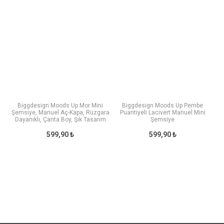
Biggdesign Moods Up Mor Mini
Biggdesign Moods Up Pembe
Şemsiye, Manuel Aç-Kapa, Rüzgara
Puantiyeli Lacivert Manuel Mini
Dayanıklı, Çanta Boy, Şık Tasarım
Şemsiye
599,90 ₺
599,90 ₺