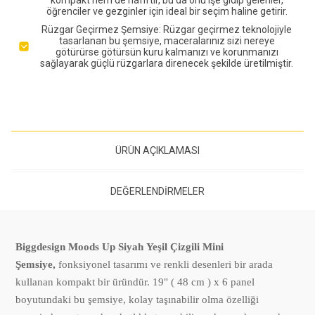
öğrenciler ve gezginler için ideal bir seçim haline getirir.
Rüzgar Geçirmez Şemsiye: Rüzgar geçirmez teknolojiyle
tasarlanan bu şemsiye, maceralarınız sizi nereye
götürürse götürsün kuru kalmanızı ve korunmanızı
sağlayarak güçlü rüzgarlara direnecek şekilde üretilmiştir.
ÜRÜN AÇIKLAMASI
DEĞERLENDIRMELER
Biggdesign Moods Up Siyah Yeşil Çizgili Mini
Şemsiye,
fonksiyonel tasarımı ve renkli desenleri bir arada
kullanan kompakt bir üründür. 19" ( 48 cm ) x 6 panel
boyutundaki bu şemsiye, kolay taşınabilir olma özelliği