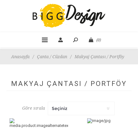
(0)
Anasayfa
/
Çanta / Cüzdan
/
Makyaj Çantası / Portföy
MAKYAJ ÇANTASI / PORTFÖY
Göre sırala