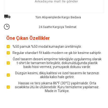
Tüm Alışverişlerde Kargo Bedava
24 Saatte Kargoya Teslimat
Öne Çıkan Özellikler
%50 pamuk %50 modal kumaştan üretilmiştir.
Regular standart fit kalıbı modern ve şık bir kesime sahiptir.
Özel tasarım deseni emprime tekniğiyle uygulanmış olarak
t-shirt ile tamamen birleşiktir, dokunulduğunda plastik
baskı hissi vermez, yumuşacık dokusu vardır.
Düzgün kesimi, dikiş kalitesi ve özel tasarımı ile tarzınızı
akılda kalıcı hale getirir.
Hassas ve ters yıkama 86°F (30°C) yapılmalıdır. Orta
sıcaklıkta ütü ile ütülenebilir. Kuru temizleme yapılamaz.
Made in Türkiye.