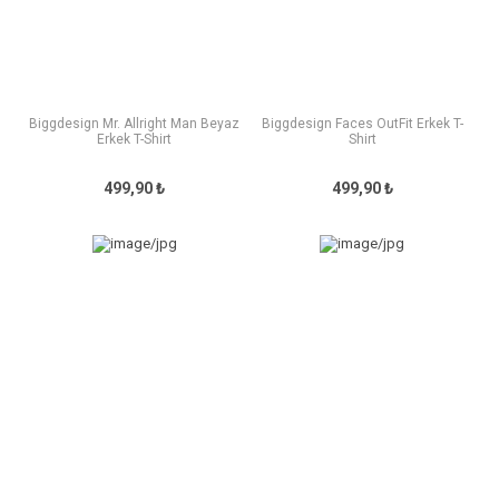
Biggdesign Mr. Allright Man Beyaz
Biggdesign Faces OutFit Erkek T-
Erkek T-Shirt
Shirt
499,90 ₺
499,90 ₺