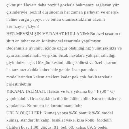
çıkmıştır. Hayata daha pozitif gözlerle bakmanızı sağlayan yüz
çizimleriyle, pozitif düşüncenin her zaman parlayan ve enerjik
haline vurgu yapıyor ve bütün olumsuzlukların üzerini
kırmızıyla çiziyor!
HER MEVSİM ŞIK VE RAHAT KULLANIM: Bu özel tasarım t-
shirt en rahat ve en fonksiyonel tasarımla yapılmıştır.
Bedeninizle uyumlu, içinde özgür olabildiğiniz yumuşaklıkta ve
aynı zamanda hafif ve şıktır. Sıcak havalara yakışan rahatlığı
giyiminize taşır. Düzgün kesimi, dikiş kalitesi ve özel tasarımı
ile tarzınızı akılda kalıcı hale getirir. Jean pantolon
modellerinden kalem eteklere kadar pek çok farklı tarzlarla
birleştirilebilir
YIKAMA TALİMATI: Hassas ve ters yıkama 86 ° F (30 ° C)
yapılmalıdır. Orta sıcaklıkta ütü ile ütülenebilir. Kuru temizleme
yapılamaz. Kurutucu ile kurutulmamalıdır
ÜRÜN ÖLÇÜLERİ: Kumaş yapısı %50 pamuk %50 modal
kumaş, standart fit kalıp, bisiklet yaka, kısa kollu. Modelin
ölçüleri boy: 1.80, göğüs: 81, bel: 60, kalça: 89, S beden