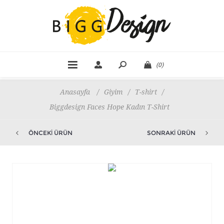
(0)
Anasayfa
/
Giyim
/
T-shirt
/
Biggdesign Faces Hope Kadın T-Shirt
ÖNCEKI ÜRÜN
SONRAKI ÜRÜN