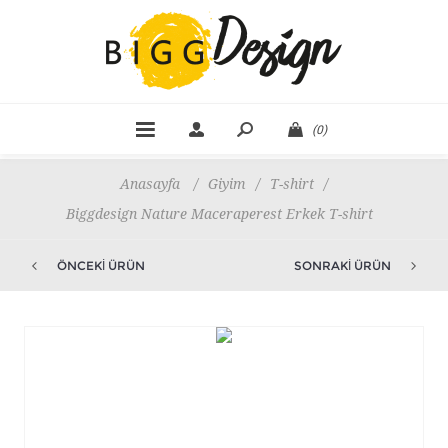
(0)
Anasayfa
/
Giyim
/
T-shirt
/
Biggdesign Nature Maceraperest Erkek T-shirt
ÖNCEKI ÜRÜN
SONRAKI ÜRÜN