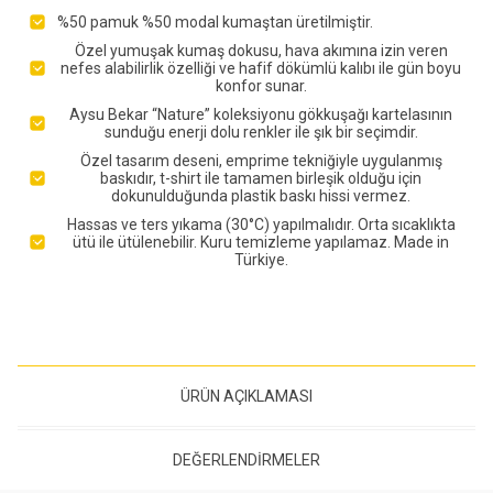
%50 pamuk %50 modal kumaştan üretilmiştir.
Özel yumuşak kumaş dokusu, hava akımına izin veren
nefes alabilirlik özelliği ve hafif dökümlü kalıbı ile gün boyu
konfor sunar.
Aysu Bekar “Nature” koleksiyonu gökkuşağı kartelasının
sunduğu enerji dolu renkler ile şık bir seçimdir.
Özel tasarım deseni, emprime tekniğiyle uygulanmış
baskıdır, t-shirt ile tamamen birleşik olduğu için
dokunulduğunda plastik baskı hissi vermez.
Hassas ve ters yıkama (30°C) yapılmalıdır. Orta sıcaklıkta
ütü ile ütülenebilir. Kuru temizleme yapılamaz. Made in
Türkiye.
ÜRÜN AÇIKLAMASI
DEĞERLENDIRMELER