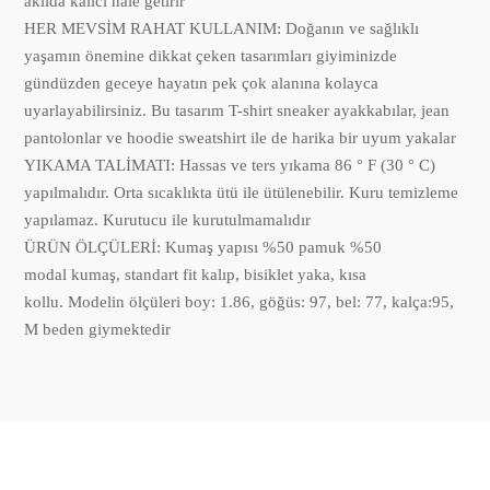
akılda kalıcı hale getirir
HER MEVSİM RAHAT KULLANIM: Doğanın ve sağlıklı
yaşamın önemine dikkat çeken tasarımları giyiminizde
gündüzden geceye hayatın pek çok alanına kolayca
uyarlayabilirsiniz. Bu tasarım T-shirt sneaker ayakkabılar, jean
pantolonlar ve hoodie sweatshirt ile de harika bir uyum yakalar
YIKAMA TALİMATI: Hassas ve ters yıkama 86 ° F (30 ° C)
yapılmalıdır. Orta sıcaklıkta ütü ile ütülenebilir. Kuru temizleme
yapılamaz. Kurutucu ile kurutulmamalıdır
ÜRÜN ÖLÇÜLERİ: Kumaş yapısı %50 pamuk %50
modal kumaş, standart fit kalıp, bisiklet yaka, kısa
kollu. Modelin ölçüleri boy: 1.86, göğüs: 97, bel: 77, kalça:95,
M beden giymektedir