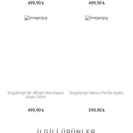
499,90 ₺
499,90 ₺
Biggdesign Mr. Allright Man Beyaz
Biggdesign Nature Pembe Şapka
Erkek T-Shirt
499,90 ₺
399,90 ₺
İLGİLİ ÜRÜNLER