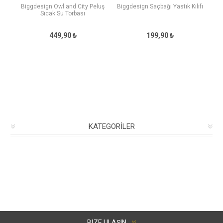
Biggdesign Owl and City Peluş
Biggdesign Saçbağı Yastık Kılıfı
Sıcak Su Torbası
449,90 ₺
199,90 ₺
KATEGORILER
BIZE ULAŞIN