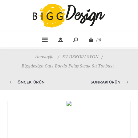
(0)
Anasayfa
/
EV DEKORASYON
/
Biggdesign Cats Bordo Peluş Sıcak Su Torbası
ÖNCEKI ÜRÜN
SONRAKI ÜRÜN