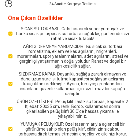
24 Saatte Kargoya Teslimat
Öne Çıkan Özellikler
SICAK SU TORBASI - Cats tasarımlı süper yumuşak ve
harika sıcak peluş sıcak su torbası, soğuk kış günlerinde sizi
rahat ve sıcak tutacak!
AĞRI GİDERMEYE YARDIMCIDIR : Bu sıcak su torbası
romatizma, eklem ve kas ağrılarını, migrenleri,
morarmaları, spor yaralanmalarını, adet ağrılarını, stresi ve
gerginliği yatıştırmanın doğal yoludur. Rahat ve doğal bir
ağrı kesicilik sağlar.
SIZDIRMAZ KAPAK: Dayanıklı, sağlığa zararlı olmayan ve
daha uzun süre ısı tutma kapasitesi sağlayan gelişmiş
kauçuktan üretilmiştir. Ayrıca, tüm yaş gruplarından
insanların güvenle kullanması için sızdırmaz bir kapağa
sahiptir.
ÜRÜN ÖZELLİKLERİ: Peluş kılıf, lastik su torbası, kapasite: 2
lt, ebat: 20x35 cm, renk: Bordo, kullanımdan sonra
çıkarılabilen pelüş kılıfı 30 C'de hassas yıkama ile
yıkayabilirsiniz.
YUMUŞAK PELUŞ KILIF: Özel tasarımlarıyla eğlenceli bir
görünüme sahip olan pelüş kılıf, cildinizin sıcak su
torbasına direk temas etmesini engeller ve cildinizi korur.