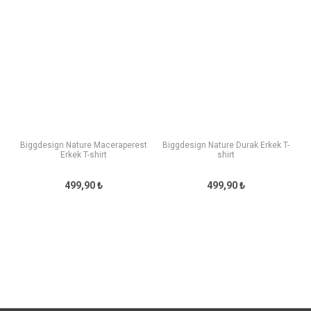
Biggdesign Nature Maceraperest
Biggdesign Nature Durak Erkek T-
Erkek T-shirt
shirt
499,90 ₺
499,90 ₺