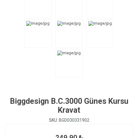
Biggdesign B.C.3000 Günes Kursu
Kravat
SKU:
BGD030331902
249,90 ₺