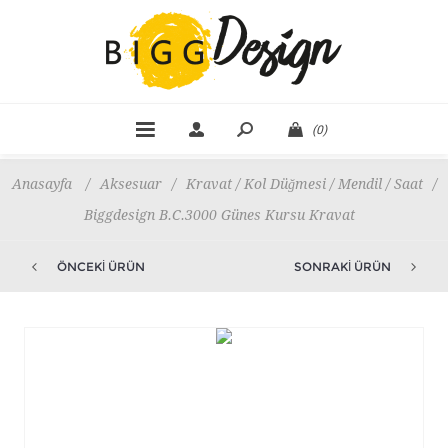
(0)
Anasayfa
/
Aksesuar
/
Kravat / Kol Düğmesi / Mendil / Saat
/
Biggdesign B.C.3000 Günes Kursu Kravat
ÖNCEKI ÜRÜN
SONRAKI ÜRÜN