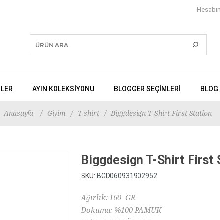
Hesabı
NLER
AYIN KOLEKSİYONU
BLOGGER SEÇIMLERI
BLOG
Anasayfa
/
Giyim
/
T-shirt
/
Biggdesign T-Shirt First Station
Biggdesign T-Shirt First 
SKU:
BGD060931902952
Ağırlık: 160 GR
Dokuma: %100 PAMUK