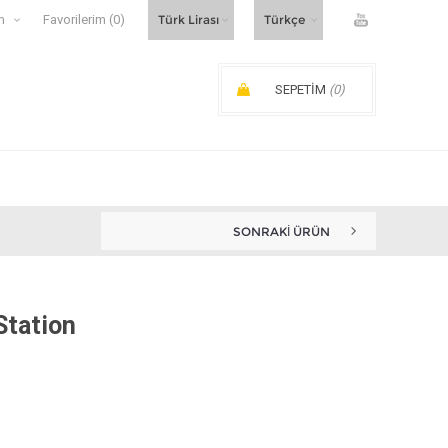
m
Favorilerim
(0)
SEPETIM
(0)
SIPARIŞ ARA TOPLAMI:
SONRAKI ÜRÜN
Station