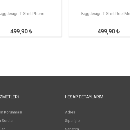
Biggdesign T-Shirt Phone
Biggdesign T-Shirt Reel M
499,90 ₺
499,90 ₺
IZMETLERI
HESAP DETAYLARIM
erin Korunması
Adres
n Sorular
Siparişler
arı
Sepetim