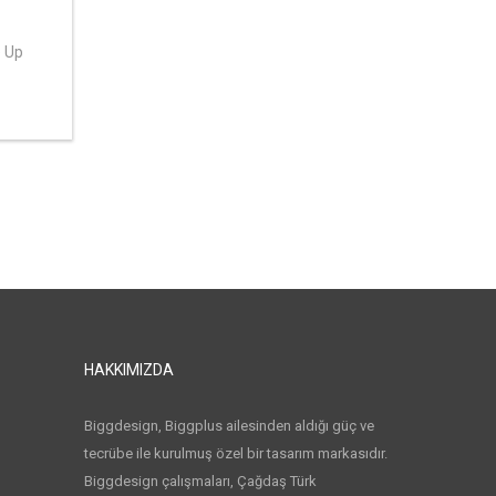
e Up
HAKKIMIZDA
Biggdesign, Biggplus ailesinden aldığı güç ve
tecrübe ile kurulmuş özel bir tasarım markasıdır.
Biggdesign çalışmaları, Çağdaş Türk