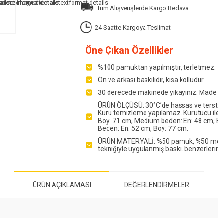
Tüm Alışverişlerde Kargo Bedava
24 Saatte Kargoya Teslimat
Öne Çıkan Özellikler
%100 pamuktan yapılmıştır, terletmez.
Ön ve arkası baskılıdır, kısa kolludur.
30 derecede makinede yıkayınız. Made i
ÜRÜN ÖLÇÜSÜ: 30°C’de hassas ve tersten y
Kuru temizleme yapılamaz. Kurutucu ile 
Boy: 71 cm, Medium beden: En: 48 cm, B
Beden: En: 52 cm, Boy: 77 cm.
ÜRÜN MATERYALİ: %50 pamuk, %50 modal
tekniğiyle uygulanmış baskı, benzerlerin
ÜRÜN AÇIKLAMASI
DEĞERLENDIRMELER