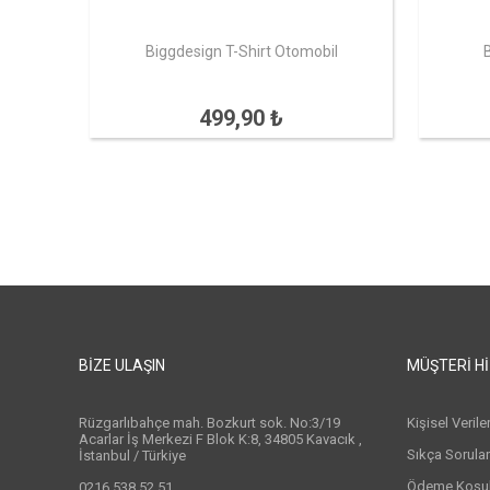
Biggdesign T-Shirt Otomobil
499,90 ₺
BIZE ULAŞIN
MÜŞTERI H
Rüzgarlıbahçe mah. Bozkurt sok. No:3/19
Kişisel Veril
Acarlar İş Merkezi F Blok K:8, 34805 Kavacık ,
Sıkça Sorula
İstanbul / Türkiye
Ödeme Koşull
0216 538 52 51