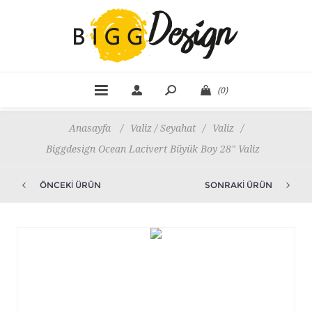
(0)
Anasayfa
/
Valiz / Seyahat
/
Valiz
/
Biggdesign Ocean Lacivert Büyük Boy 28" Valiz
ÖNCEKI ÜRÜN
SONRAKI ÜRÜN