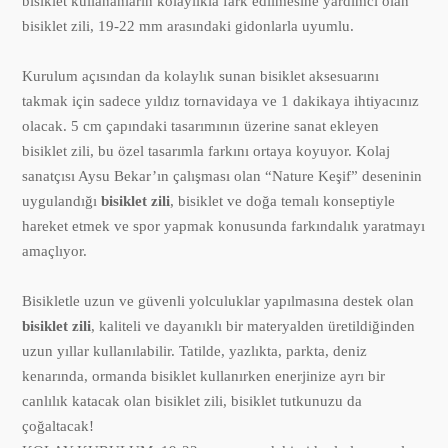
bisiklet kullananların kolaylıkla fark edilmesine yardımcı olan
bisiklet zili, 19-22 mm arasındaki gidonlarla uyumlu.
Kurulum açısından da kolaylık sunan bisiklet aksesuarını
takmak için sadece yıldız tornavidaya ve 1 dakikaya ihtiyacınız
olacak. 5 cm çapındaki tasarımının üzerine sanat ekleyen
bisiklet zili, bu özel tasarımla farkını ortaya koyuyor. Kolaj
sanatçısı Aysu Bekar’ın çalışması olan “Nature Keşif” deseninin
uygulandığı
bisiklet zili
, bisiklet ve doğa temalı konseptiyle
hareket etmek ve spor yapmak konusunda farkındalık yaratmayı
amaçlıyor.
Bisikletle uzun ve güvenli yolculuklar yapılmasına destek olan
bisiklet zili
, kaliteli ve dayanıklı bir materyalden üretildiğinden
uzun yıllar kullanılabilir. Tatilde, yazlıkta, parkta, deniz
kenarında, ormanda bisiklet kullanırken enerjinize ayrı bir
canlılık katacak olan bisiklet zili, bisiklet tutkunuzu da
çoğaltacak!