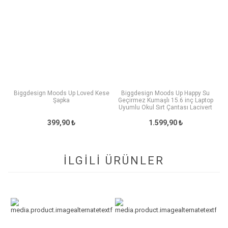
Biggdesign Moods Up Loved Kese
Biggdesign Moods Up Happy Su
Şapka
Geçirmez Kumaşlı 15.6 inç Laptop
Uyumlu Okul Sırt Çantası Lacivert
399,90 ₺
1.599,90 ₺
İLGİLİ ÜRÜNLER