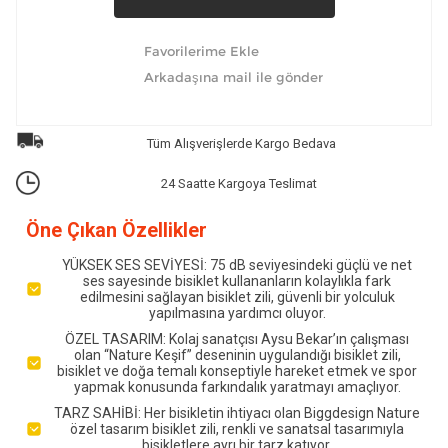
Tüm Alışverişlerde Kargo Bedava
24 Saatte Kargoya Teslimat
Öne Çıkan Özellikler
YÜKSEK SES SEVİYESİ: 75 dB seviyesindeki güçlü ve net
ses sayesinde bisiklet kullananların kolaylıkla fark
edilmesini sağlayan bisiklet zili, güvenli bir yolculuk
yapılmasına yardımcı oluyor.
ÖZEL TASARIM: Kolaj sanatçısı Aysu Bekar’ın çalışması
olan “Nature Keşif” deseninin uygulandığı bisiklet zili,
bisiklet ve doğa temalı konseptiyle hareket etmek ve spor
yapmak konusunda farkındalık yaratmayı amaçlıyor.
TARZ SAHİBİ: Her bisikletin ihtiyacı olan Biggdesign Nature
özel tasarım bisiklet zili, renkli ve sanatsal tasarımıyla
bisikletlere ayrı bir tarz katıyor.