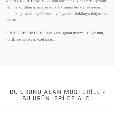
KOLAY KURULUM: 19-22 mm arasındaki gidonlarla uyumlu
olan ve kurulum açısından kolaylık sunan bisiklet aksesuarını
takmak için sadece yıldız tornavidaya ve 1 dakikaya ihtiyacınız
olacak.
ÜRÜN ÖZELLİKLERİ: Çap: 5 cm, gidon uyumu: 19-22 mm,
75 dB ses seviyesi, özel tasarım
BU ÜRÜNÜ ALAN MÜŞTERILER
BU ÜRÜNLERI DE ALDI