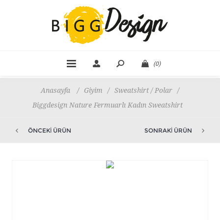
(0)
Anasayfa
/
Giyim
/
Sweatshirt / Polar
/
Biggdesign Nature Fermuarlı Kadın Sweatshirt
ÖNCEKI ÜRÜN
SONRAKI ÜRÜN