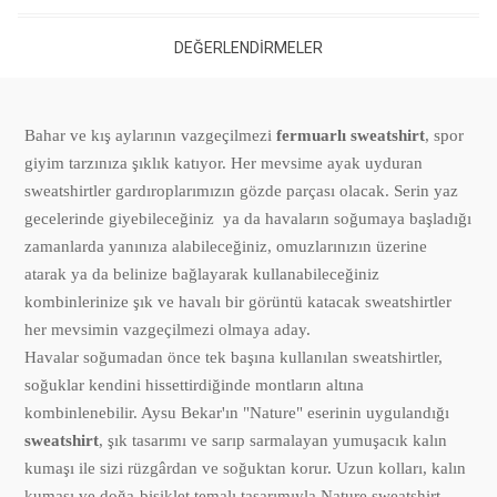
DEĞERLENDIRMELER
Bahar ve kış aylarının vazgeçilmezi
fermuarlı
sweatshirt
, spor
giyim tarzınıza şıklık katıyor. Her mevsime ayak uyduran
sweatshirtler gardıroplarımızın gözde parçası olacak. Serin yaz
gecelerinde giyebileceğiniz ya da havaların soğumaya başladığı
zamanlarda yanınıza alabileceğiniz, omuzlarınızın üzerine
atarak ya da belinize bağlayarak kullanabileceğiniz
kombinlerinize şık ve havalı bir görüntü katacak sweatshirtler
her mevsimin vazgeçilmezi olmaya aday.
Havalar soğumadan önce tek başına kullanılan sweatshirtler,
soğuklar kendini hissettirdiğinde montların altına
kombinlenebilir. Aysu Bekar'ın "Nature" eserinin uygulandığı
sweatshirt
, şık tasarımı ve sarıp sarmalayan yumuşacık kalın
kumaşı ile sizi rüzgârdan ve soğuktan korur. Uzun kolları, kalın
kumaşı ve doğa-bisiklet temalı tasarımıyla Nature sweatshirt