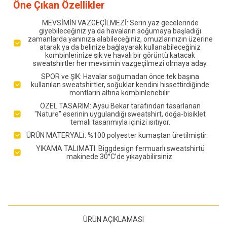
Öne Çıkan Özellikler
MEVSİMİN VAZGEÇİLMEZİ: Serin yaz gecelerinde
giyebileceğiniz ya da havaların soğumaya başladığı
zamanlarda yanınıza alabileceğiniz, omuzlarınızın üzerine
atarak ya da belinize bağlayarak kullanabileceğiniz
kombinlerinize şık ve havalı bir görüntü katacak
sweatshirtler her mevsimin vazgeçilmezi olmaya aday.
SPOR ve ŞIK: Havalar soğumadan önce tek başına
kullanılan sweatshirtler, soğuklar kendini hissettirdiğinde
montların altına kombinlenebilir.
ÖZEL TASARIM: Aysu Bekar tarafından tasarlanan
"Nature" eserinin uygulandığı sweatshirt, doğa-bisiklet
temalı tasarımıyla içinizi ısıtıyor.
ÜRÜN MATERYALİ: %100 polyester kumaştan üretilmiştir.
YIKAMA TALİMATI: Biggdesign fermuarlı sweatshirtü
makinede 30°C’de yıkayabilirsiniz.
ÜRÜN AÇIKLAMASI