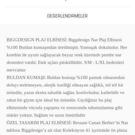
DEĞERLENDIRMELER
BIGGDESIGN PLAJ ELBİSESİ: Biggdesign Nar Plaj Elbisesi
%100 Buldan kumaşından üretilmiştir. Yumuşak dokuludur. Her
kombin ile uyum sağlayacak beyaz renk üzerinde pembe nar
desenleri vardır. Etek uçları püsküllüdür. S/M - L/XL bedenleri
mevcuttur
BULDAN KUMAŞI: Buldan kumaşı %100 pamuk olmasından
dolayı terletmeyen, alerjik özelliği olmayan sağlıklı, tril tril bir
üründür, yazın ekstra rahatlık sağlar, konforludur, kalitelidir ve
rahat bir giyim için ideal bir üründür. Giydiğiniz bu plaj
elbisesinde vücuda yapışma ve sonucunda rahatsızlanma gibi
riskler yoktur. Sağlam ve uzun ömürlüdür
ÖZEL TASARIM PLAJ ELBİSESİ: Ressam Canan Berber’in Nar
tablosu Biggdesign’a ait olan Koleksiyon 41 içerisinde ön plana