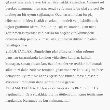
çıkarak tasarımlara ayrı bir sanatsal şıklık kazandırır. Geleneksel
bereket tılsımımız olan nar, rengi ve formuyla bu plaj elbisesi ile
muhteşem bir uyum sağlamıştır. Özel tasarım olan bu plaj
elbisesinin belden lastikli tasarlanan modeli ve püsküllü etek
uçları görünüm olarak farklı olup, şık ve sıradanlıktan uzak
görünmek isteyenler için harika bir seçenektir. Yumuşacık
dokuya sahip pamuk kumaşı size gün boyu ihtiyacınız olan
rahatlığı sunar
ŞIK DETAYLAR: Biggdesign plaj elbiseleri kadın ruhunu
yansıtan tasarımlarda konforu yükselten kalıplar, kaliteli
kumaşlar, sanatçı lisansları, özel desenler ve renkler kullanarak
silüetinizi daha zarif ve feminen göstermenize katkı sağlar. İnce
detayların uyumlu ve ahenk içerisinde kullanılması elbisenin
ayrıcalıklı modelini daha görünür hale getirir
YIKAMA TALİMATI: Hassas ve ters yıkama 86 ° F (30 ° C)
yapılmalıdır. Orta sıcaklıkta ütü ile ütülenebilir. Kuru temizleme
yapılamaz. Kurutucu ile kurutulmamalıdır