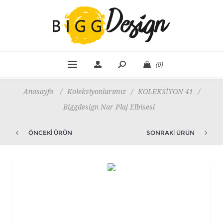
(0)
Anasayfa
/
Koleksiyonlarımız
/
KOLEKSİYON 41
/
Biggdesign Nar Plaj Elbisesi
ÖNCEKI ÜRÜN
SONRAKI ÜRÜN