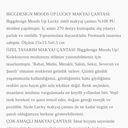
BIGGDESIGN MOODS UP LUCKY MAKYAJ ÇANTASI:
Biggdesign Moods Up Lucky simli makyaj çantası %100 PU
deriden yapılmıştır. İç astarı 270 denye kumaşıdır, dış yüzeyi
parlak ve simlidir. Yıpranmalara dayanıklıdır. Fermuarlı tasarıma
sahiptir. Ölçüsü 25x13.5x6.5 cm
ÖZEL TASARIM MAKYAJ ÇANTASI: Biggdesign Moods Up!
Koleksiyonu modunuzu stilinize yansıtabilmeniz için
tasarlanmıştır. ‘Rahat, Mutlu, Meraklı, Sakin, Seksi, Sevecen ve
Şanslı’ olmanın renklerini getirdik sizlere. Çünkü günlük
yaşamımızda kullandığımız, gördüğümüz hatta giydiğimiz
renkler aynı hayat gibi asla tekdüze değil. Renk seçimleri,
insanların modunu vurgulamada en keyifli yollardan biri. Yeşil
renk bereketi ve şansı temsil eder, doğası gereği enerjik ve
pozitiftir. Sizde Lucky makyaj çantası ile ne kadar özgün ve
şanslı olduğunuzu herkese gösterebilirsiniz.
ÇOK AMAÇLI MAKYAJ ÇANTASI: İdeal boyutu sayesinde