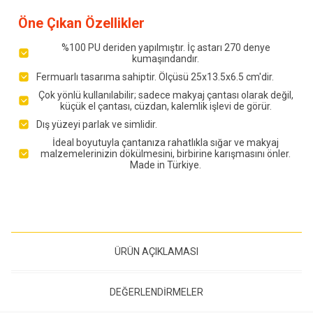
Öne Çıkan Özellikler
%100 PU deriden yapılmıştır. İç astarı 270 denye
kumaşındandır.
Fermuarlı tasarıma sahiptir. Ölçüsü 25x13.5x6.5 cm'dir.
Çok yönlü kullanılabilir; sadece makyaj çantası olarak değil,
küçük el çantası, cüzdan, kalemlik işlevi de görür.
Dış yüzeyi parlak ve simlidir.
İdeal boyutuyla çantanıza rahatlıkla sığar ve makyaj
malzemelerinizin dökülmesini, birbirine karışmasını önler.
Made in Türkiye.
ÜRÜN AÇIKLAMASI
DEĞERLENDIRMELER