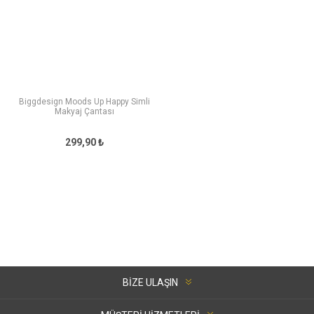
Biggdesign Moods Up Happy Simli
Makyaj Çantası
299,90 ₺
BIZE ULAŞIN