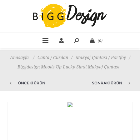
(0)
Anasayfa
/
Çanta / Cüzdan
/
Makyaj Çantası / Portföy
/
Biggdesign Moods Up Lucky Simli Makyaj Çantası
ÖNCEKI ÜRÜN
SONRAKI ÜRÜN