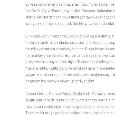
20’yi aşkın koleksiyonlarımız arasında ön plana çıkan ve 
Up, Owl& City ve Faces’ı sayabiliriz. Pasaport kabından
shirt’e, bisiklet zilinden ısı yalıtımlı çantaya kadar bir
kategori kendi içerisinde farklı bir hikayeyi ve sürdürebi
Bir koleksiyonun yaratım sürecinde tüm bu araştırmalar v
baskıları farklı tasarımlarla buluşturmanın derdinde olu
bir stilin yansıması olmaları yönünde. Bizler hayatı tas
harmanlayıp yaratım sürecinde de tıpkı yaşamın kendisin
araştırmacı olmaya bizleri itiyor. Tasarımda koleksiyonun 
macera ruhlu, mutlu, genç ve kendisini genç hissedenler
yaşam normlarının pandemik sebeplerle değişmesiyle iç d
peşinden koşmasıyla doğmuştur diyebiliriz.
Canan Berber, Gamze Yalçın, Güçlü Kadir Yılmaz ve ismi
çeşitliliğini hem de gururunu bünyemizde taşıyoruz. San
tasarlanan endüstriyel ürün hangisi ise onunla tam bir b
Tasarımı bir araya getiren bir köprü olarak, insanların g