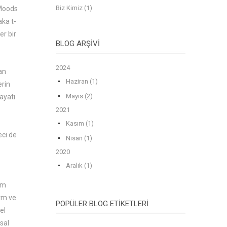
Biz Kimiz (1)
 Moods
aka t-
er bir
BLOG ARŞIVI
2024
an
Haziran (1)
erin
Mayıs (2)
ayatı
2021
Kasım (1)
eci de
Nisan (1)
2020
Aralık (1)
em
orm ve
POPÜLER BLOG ETIKETLERI
el
sal