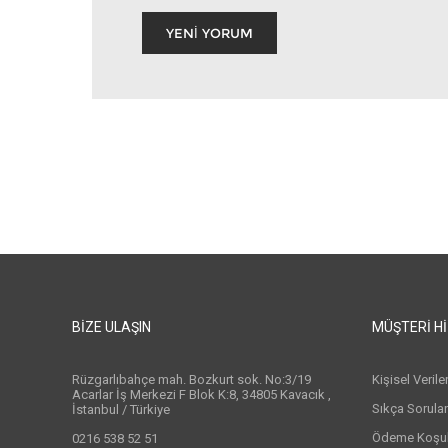
BIZE ULAŞIN
MÜŞTERI H
Rüzgarlıbahçe mah. Bozkurt sok. No:3/19
Kişisel Veril
Acarlar İş Merkezi F Blok K:8, 34805 Kavacık ,
Sıkça Sorula
İstanbul / Türkiye
Ödeme Koşull
0216 538 52 51