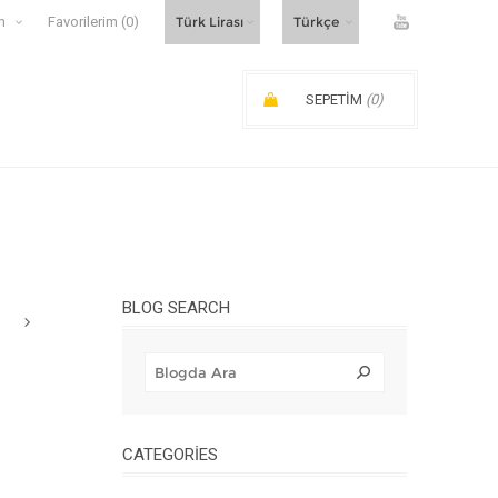
m
Favorilerim
(0)
SEPETIM
(0)
SIPARIŞ ARA TOPLAMI:
BLOG SEARCH
CATEGORIES