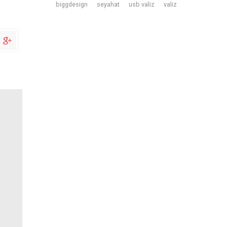
biggdesign
seyahat
usb valiz
valiz