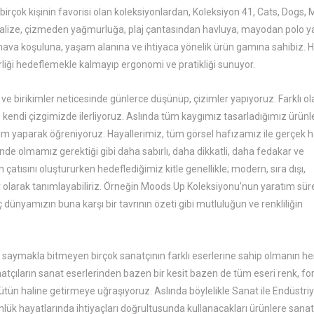
birçok kişinin favorisi olan koleksiyonlardan, Koleksiyon 41, Cats, Dogs,
 valize, çizmeden yağmurluğa, plaj çantasından havluya, mayodan polo y
çok hava koşuluna, yaşam alanına ve ihtiyaca yönelik ürün gamına sahibiz. H
lirliği hedeflemekle kalmayıp ergonomi ve pratikliği sunuyor.
e birikimler neticesinde günlerce düşünüp, çizimler yapıyoruz. Farklı ol
p kendi çizgimizde ilerliyoruz. Aslında tüm kaygımız tasarladığımız ürünl
arım yaparak öğreniyoruz. Hayallerimiz, tüm görsel hafızamız ile gerçek h
de olmamız gerektiği gibi daha sabırlı, daha dikkatli, daha fedakar ve
çatısını oluştururken hedeflediğimiz kitle genellikle; modern, sıra dışı,
 olarak tanımlayabiliriz. Örneğin Moods Up Koleksiyonu’nun yaratım sür
ünyamızın buna karşı bir tavrının özeti gibi mutluluğun ve renkliliğin
 saymakla bitmeyen birçok sanatçının farklı eserlerine sahip olmanın h
atçıların sanat eserlerinden bazen bir kesit bazen de tüm eseri renk, f
ütün haline getirmeye uğraşıyoruz. Aslında böylelikle Sanat ile Endüstriy
ünlük hayatlarında ihtiyaçları doğrultusunda kullanacakları ürünlere sanat