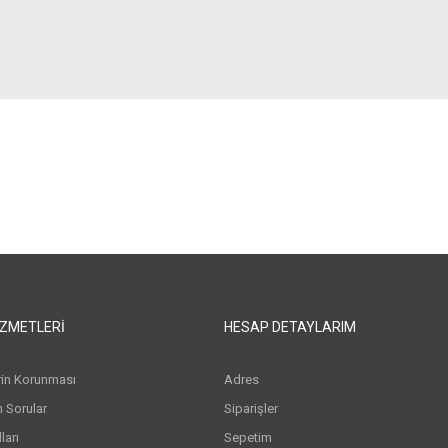
IZMETLERI
HESAP DETAYLARIM
erin Korunması
Adres
n Sorular
Siparişler
arı
Sepetim