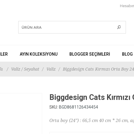
Hesabı
NLER
AYIN KOLEKSİYONU
BLOGGER SEÇIMLERI
BLOG
fa
/
Valiz / Seyahat
/
Valiz
/
Biggdesign Cats Kırmızı Orta Boy 24
Biggdesign Cats Kırmızı 
SKU:
BGD8681126434454
Orta boy (24") : 66,5 cm 40 cm * 26 cm, a