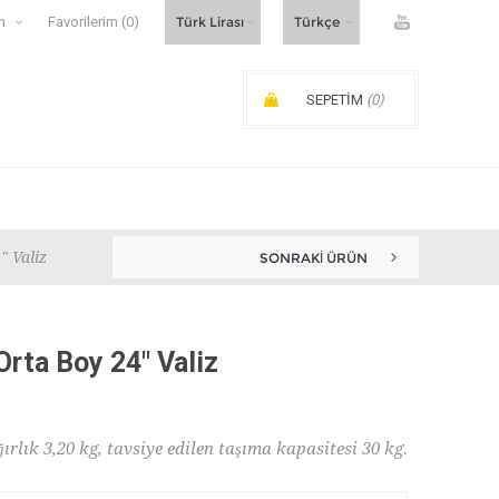
m
Favorilerim
(0)
SEPETIM
(0)
SIPARIŞ ARA TOPLAMI:
" Valiz
SONRAKI ÜRÜN
Orta Boy 24" Valiz
ğırlık 3,20 kg, tavsiye edilen taşıma kapasitesi 30 kg.