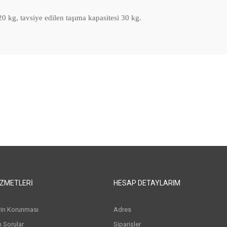
0 kg, tavsiye edilen taşıma kapasitesi 30 kg.
IZMETLERI
HESAP DETAYLARIM
erin Korunması
Adres
n Sorular
Siparişler