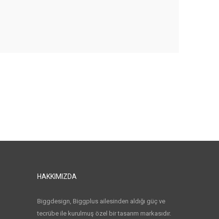
HAKKIMIZDA
Biggdesign, Biggplus ailesinden aldığı güç ve
tecrübe ile kurulmuş özel bir tasarım markasıdır.