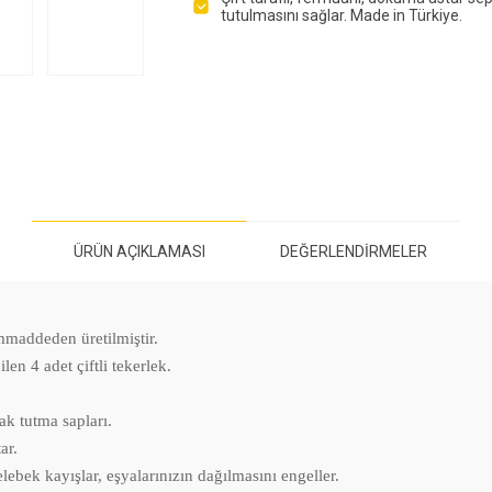
tutulmasını sağlar. Made in Türkiye.
ÜRÜN AÇIKLAMASI
DEĞERLENDIRMELER
mmaddeden üretilmiştir.
en 4 adet çiftli tekerlek.
ak tutma sapları.
ar.
elebek kayışlar, eşyalarınızın dağılmasını engeller.