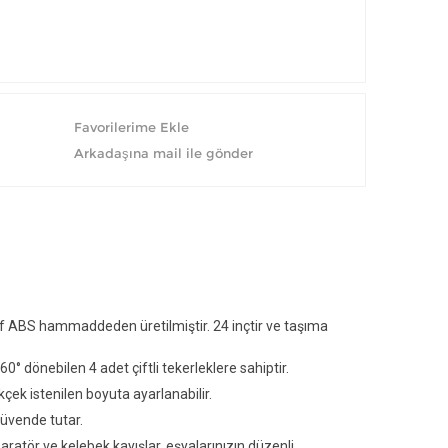
af ABS hammaddeden üretilmiştir. 24 inçtir ve taşıma
60° dönebilen 4 adet çiftli tekerleklere sahiptir.
çek istenilen boyuta ayarlanabilir.
güvende tutar.
aratör ve kelebek kayışlar, eşyalarınızın düzenli