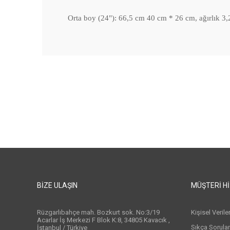
Orta boy (24"): 66,5 cm 40 cm * 26 cm, ağırlık 3,2
BIZE ULAŞIN
MÜŞTERI H
Rüzgarlıbahçe mah. Bozkurt sok. No:3/19
Kişisel Veril
Acarlar İş Merkezi F Blok K:8, 34805 Kavacık ,
Sıkça Sorula
İstanbul / Türkiye