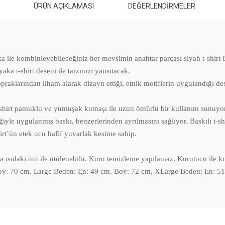
ÜRÜN AÇIKLAMASI
DEĞERLENDIRMELER
ka ile kombinleyebileceğiniz her mevsimin anahtar parçası siyah t-shirt ü
aka t-shirt deseni ile tarzınızı yansıtacak.
opraklarından ilham alarak dizayn ettiği, etnik motiflerin uygulandığı des
n t-shirt pamuklu ve yumuşak kumaşı ile uzun ömürlü bir kullanım sun
iyle uygulanmış baskı, benzerlerinden ayrılmasını sağlıyor. Baskılı t-sh
irt’ün etek ucu hafif yuvarlak kesime sahip.
a ısıdaki ütü ile ütülenebilir. Kuru temizleme yapılamaz. Kurutucu ile k
y: 70 cm, Large Beden: En: 49 cm. Boy: 72 cm, XLarge Beden: En: 51