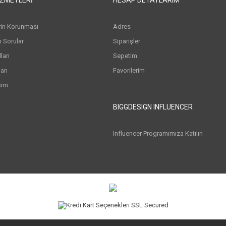
erin Korunması
Adres
n Sorular
Siparişler
arı
Sepetim
arı
Favorilerim
şim
BIGGDESIGN INFLUENCER
Influencer Programımıza Katılın