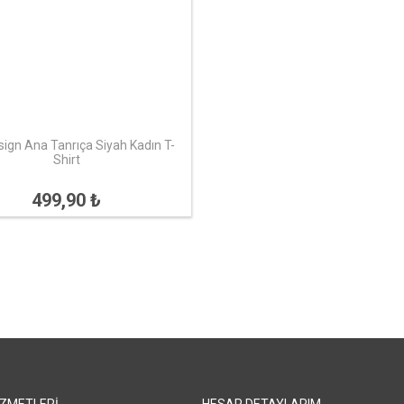
ign Ana Tanrıça Siyah Kadın T-
Shirt
499,90 ₺
IZMETLERI
HESAP DETAYLARIM