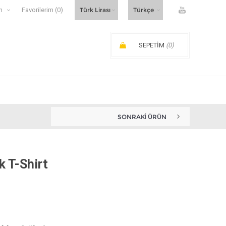
m
Favorilerim
(0)
SEPETIM
(0)
SIPARIŞ ARA TOPLAMI:
SONRAKI ÜRÜN
BIGGDESIGN OWL AND CITY KAD...
k T-Shirt