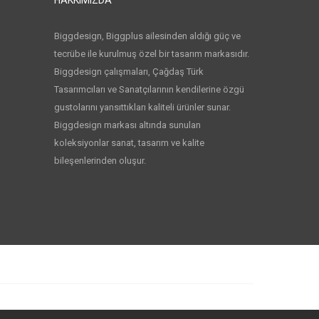
Biggdesign, Biggplus ailesinden aldığı güç ve
tecrübe ile kurulmuş özel bir tasarım markasıdır.
Biggdesign çalışmaları, Çağdaş Türk
Tasarımcıları ve Sanatçılarının kendilerine özgü
gustolarını yansıttıkları kaliteli ürünler sunar.
Biggdesign markası altında sunulan
koleksiyonlar sanat, tasarım ve kalite
bileşenlerinden oluşur.