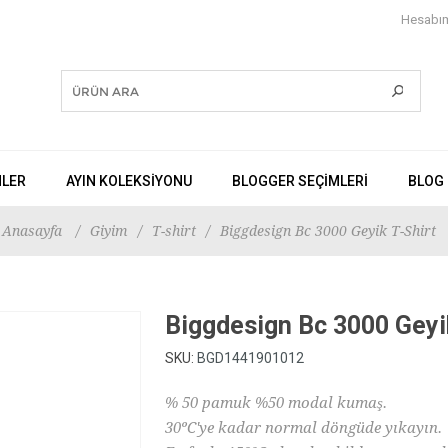
Hesabı
NLER
AYIN KOLEKSİYONU
BLOGGER SEÇIMLERI
BLOG
Anasayfa
/
Giyim
/
T-shirt
/
Biggdesign Bc 3000 Geyik T-Shirt
Biggdesign Bc 3000 Geyi
SKU:
BGD1441901012
% 50 pamuk %50 modal kumaş.
30ºC'ye kadar normal döngüde yıkayın.