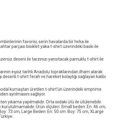
lerinin favorisi, serin havalarda bir hırka ile
ar parçası bisiklet yaka t-shirt üzerindeki baskı ile
zersiz deseni ile tarzınızı yansıtacak pamuklu t-shirt ile
ının eşsiz tarihli Anadolu topraklarından ilham alarak
ı desenli t-shirt ferah ve hareket kolaylığı sağlayan kalıbı
al kumaştan üretilen t-shirt’ün üzerindeki emprime
den ayrılmasını sağlıyor.
 yıkama yapılmalıdır. Orta ısıdaki ütü ile ütülenebilir.
kurutulmamalıdır. Ürün ölçüleri: Small beden: En: 46 cm,
oy: 73 cm, Large Beden: En: 50 cm. Boy: 75 cm, XLarge
ürkiye.