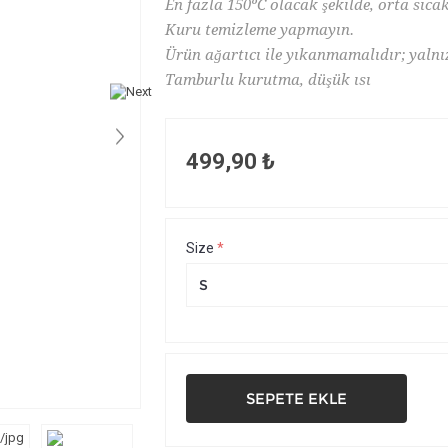
En fazla 150ºC olacak şekilde, orta sıcak
Kuru temizleme yapmayın.
Ürün ağartıcı ile yıkanmamalıdır; yalnız
Tamburlu kurutma, düşük ısı
499,90 ₺
Size
*