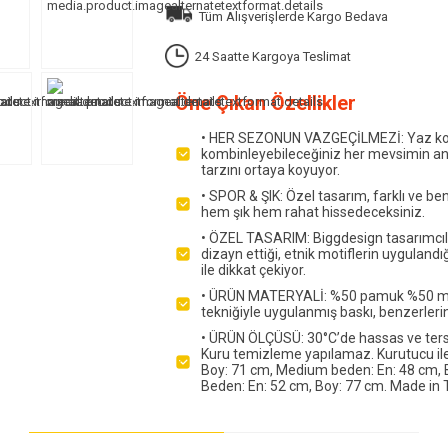
Tüm Alışverişlerde Kargo Bedava
24 Saatte Kargoya Teslimat
Öne Çıkan Özellikler
• HER SEZONUN VAZGEÇİLMEZİ: Yaz kombin
kombinleyebileceğiniz her mevsimin anaht
tarzını ortaya koyuyor.
• SPOR & ŞIK: Özel tasarım, farklı ve ben
hem şık hem rahat hissedeceksiniz.
• ÖZEL TASARIM: Biggdesign tasarımcılar
dizayn ettiği, etnik motiflerin uygulandığ
ile dikkat çekiyor.
• ÜRÜN MATERYALİ: %50 pamuk %50 mod
tekniğiyle uygulanmış baskı, benzerlerin
• ÜRÜN ÖLÇÜSÜ: 30°C’de hassas ve tersten
Kuru temizleme yapılamaz. Kurutucu ile 
Boy: 71 cm, Medium beden: En: 48 cm, B
Beden: En: 52 cm, Boy: 77 cm. Made in T