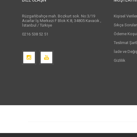
Rüzgarlıbahçe mah. Bozkurt sok. No:3/19
Kişisel Veril
Acarlar İş Merkezi F Blok K:8, 34805 Kavacık ,
Sıkça Sorula
İstanbul / Türkiye
Ödeme Koşull
0216 538 52 51
Teslimat Şartl
İade ve Deği
Gizlilik