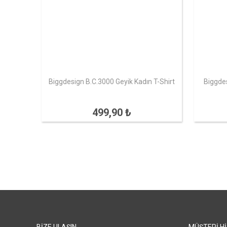
Biggdesign B.C.3000 Geyik Kadın T-Shirt
Biggdes
499,90 ₺
BIZE ULAŞIN
MÜŞTERI H