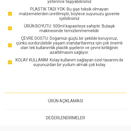
yeterince taşıyabilirsiniz
PLASTİK TADI YOK: Bu şişe toksik olmayan
malzemelerden üretilmiştir, böylece suyunuzu güvenle
içebilirsiniz
ÜRÜN BOYUTU: 500ml kapasiteye sahiptir. Bulaşık
makinesinde temizlenmemelidir
ÇEVRE DOSTU: Doğamızı güçlü bir şekilde koruyoruz,
çünkü sürdürülebilir yaşam standartlarımız için çok önemli
olan tek kullanımlık plastik şişelerin ve çevre kirliliğinin
azaltılmasını sağlıyor.
KOLAY KULLANIM: Kolay kullanım sağlayan özel tasarımı ile
suyunuzdan bir yudum almak çok kolay
ÜRÜN AÇIKLAMASI
DEĞERLENDIRMELER