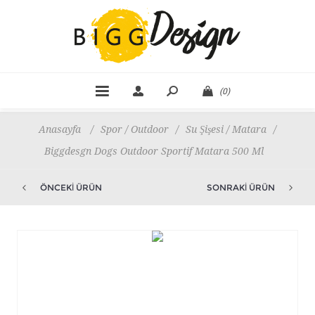
(0)
Anasayfa
/
Spor / Outdoor
/
Su Şişesi / Matara
/
Biggdesgn Dogs Outdoor Sportif Matara 500 Ml
ÖNCEKI ÜRÜN
SONRAKI ÜRÜN